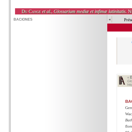
Du Cange
et al.
,
Glossarium mediæ et infimæ latinitatis
. N
«
Prés
«
Glo
ht
BA
Germ
Wac
Bat
flo