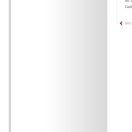
80.
Gal
BAC