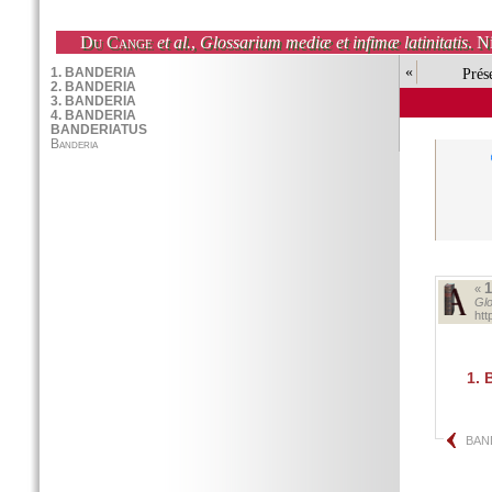
Du Cange
et al.
,
Glossarium mediæ et infimæ latinitatis
. N
«
Prés
«
Glo
ht
1.
B
BAN