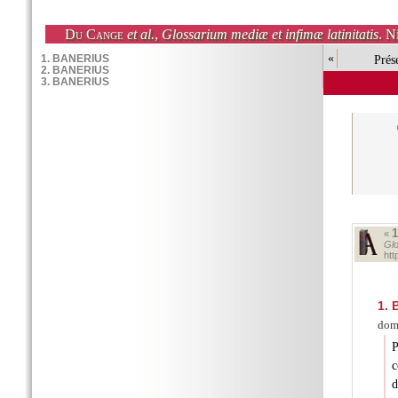
Du Cange
et al.
,
Glossarium mediæ et infimæ latinitatis
. N
«
Prés
«
Glo
ht
1.
B
domi
P
c
d