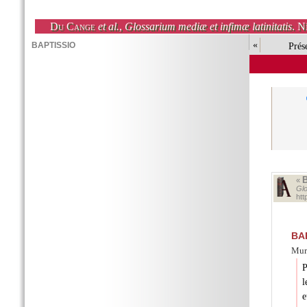
Du Cange
et al.
,
Glossarium mediæ et infimæ latinitatis
. N
«
Prés
«
Glo
ht
BA
Mur
P
l
e