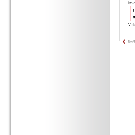
Inve
U
t
Vid
BAV