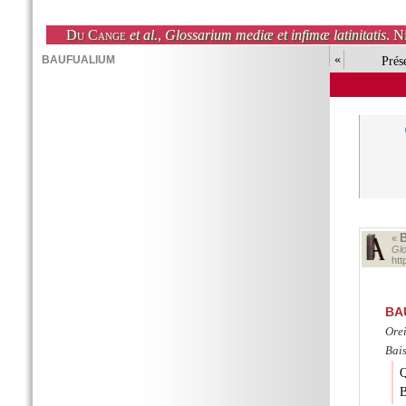
Du Cange
et al.
,
Glossarium mediæ et infimæ latinitatis
. N
«
Prés
«
Glo
ht
BA
Orei
Bai
Q
B