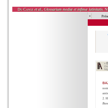
Du Cange
et al.
,
Glossarium mediæ et infimæ latinitatis
. N
«
Prés
«
Glo
ht
BA
nomi
anti
2. H
Bas