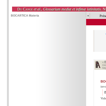
Du Cange
et al.
,
Glossarium mediæ et infimæ latinitatis
. N
«
Prés
«
Glo
ht
BO
inv
B
Vid