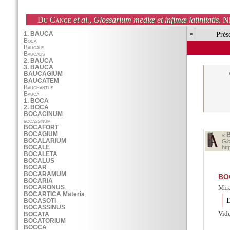
Du Cange
et al.
,
Glossarium mediæ et infimæ latinitatis
. N
«
Prés
«
Glo
ht
BO
Mira
E
Vid