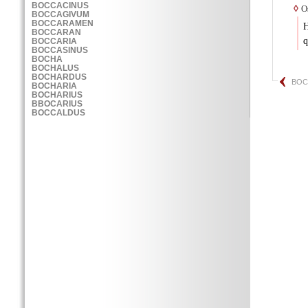
◊
Os
H
q
BOC