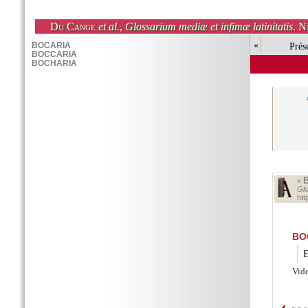
Du Cange
et al.
,
Glossarium mediæ et infimæ latinitatis
. N
«
Prés
«
Glo
ht
BO
E
Vid