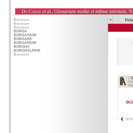
Du Cange
et al.
,
Glossarium mediæ et infimæ latinitatis
. N
«
Prés
«
Glo
ht
BO
BO