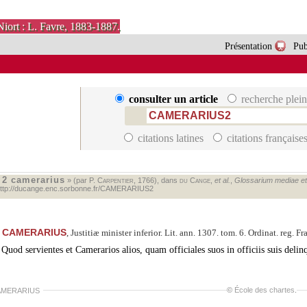
Niort : L. Favre, 1883-1887.
Présentation
Pub
consulter un article
recherche plein
citations latines
citations française
2 camerarius
«
» (par P.
Carpentier
, 1766), dans
du Cange
,
et al.
,
Glossarium mediae et i
ttp://ducange.enc.sorbonne.fr/CAMERARIUS2
CAMERARIUS
, Justitiæ minister inferior. Lit. ann. 1307. tom. 6. Ordinat. reg. Fr
Quod servientes et Camerarios alios, quam officiales suos in officiis suis deli
©
École des chartes
.
MERARIUS