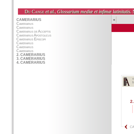
Du Cange
et al.
,
Glossarium mediæ et infimæ latinitatis
. 
«
h
2.
CA