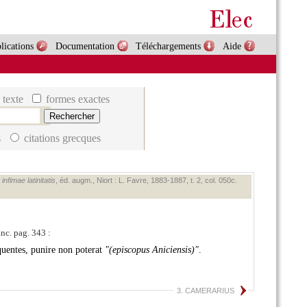
lications
Documentation
Téléchargements
Aide
 texte
formes exactes
s
citations grecques
nfimae latinitatis
, éd. augm., Niort : L. Favre, 1883‑1887, t. 2, col. 050c.
anc. pag. 343 :
nquentes, punire non poterat
(episcopus Aniciensis)
.
3. CAMERARIUS