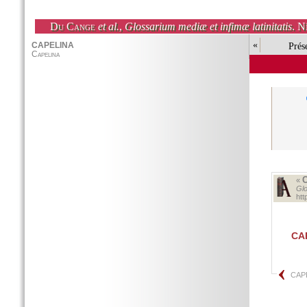
Du Cange
et al.
,
Glossarium mediæ et infimæ latinitatis
. N
«
Prés
«
Glo
ht
CA
CAP