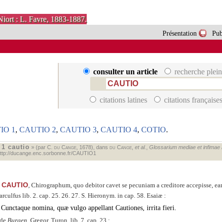
Niort : L. Favre, 1883-1887.
Présentation
Pub
consulter un article
recherche plein
citations latines
citations française
IO 1
,
CAUTIO 2
,
CAUTIO 3
,
CAUTIO 4
,
COTIO
.
1 cautio
«
» (par C.
du Cange
, 1678), dans
du Cange
,
et al.
,
Glossarium mediae et infimae la
ttp://ducange.enc.sorbonne.fr/CAUTIO1
CAUTIO
, Chirographum, quo debitor cavet se pecuniam a creditore accepisse, e
rculfus lib. 2. cap. 25. 26. 27. S. Hieronym. in cap. 58. Esaiæ :
Cunctaque nomina, quæ vulgo appellant Cautiones, irrita fieri.
ide
Burgen
. Gregor. Turon. lib. 7. cap. 23 :