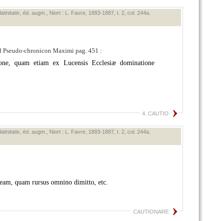
tinitatis
, éd. augm., Niort : L. Favre, 1883‑1887, t. 2, col. 244a.
d Pseudo-chronicon Maximi pag. 451 :
tione, quam etiam ex Lucensis Ecclesiæ dominatione
4. CAUTIO
tinitatis
, éd. augm., Niort : L. Favre, 1883‑1887, t. 2, col. 244a.
lleam, quam rursus omnino dimitto, etc.
CAUTIONARE