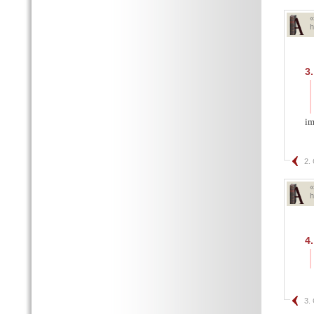
h
3.
im
2.
h
4.
3.