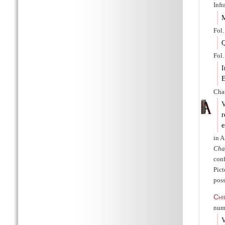
Infr
M
Fol.
Q
Fol
I
E
Char
r
e
in A
Cha
conf
Pict
poss
Chi
num.
V