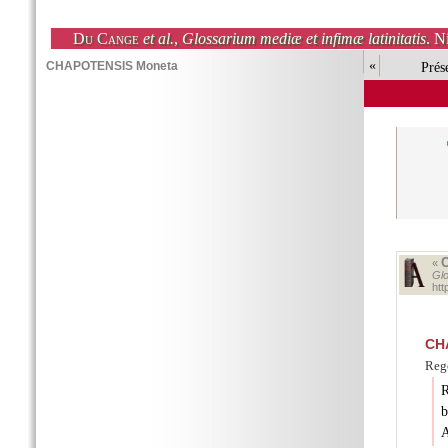
Du Cange
et al.
,
Glossarium mediæ et infimæ latinitatis
. N
«
Prés
«
Glo
ht
CH
Rege
R
b
A