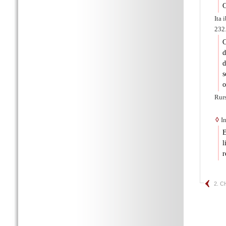
C
Ita 
232.
C
d
d
s
o
Rurs
◊
In
E
r
2. 