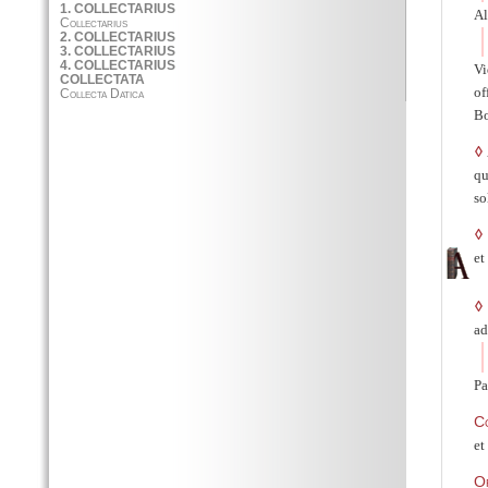
Al
Vi
of
Bo
◊
qu
so
◊
et
◊
ad
Pa
C
et
O