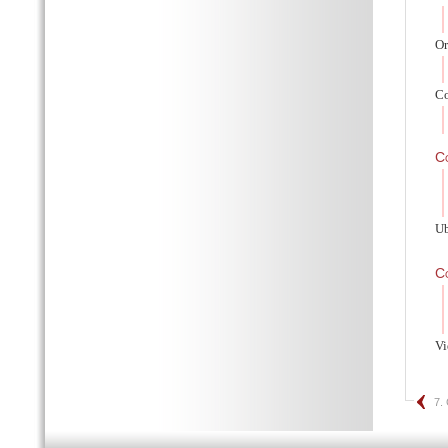
Or
Co
C
Ub
C
V
7.