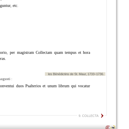
guntur, etc.
etorio, per magistram Collectam quam tempus et hora
ras.
les Bénédictins de St. Maur, 1733–1736.
ugusti :
Conventui duos Psalterios et unum librum qui vocatur
9. COLLECTA