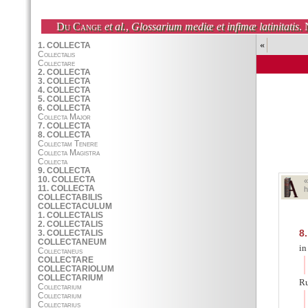
Du Cange
et al.
,
Glossarium mediæ et infimæ latinitatis
. 
«
h
8.
in
Ru