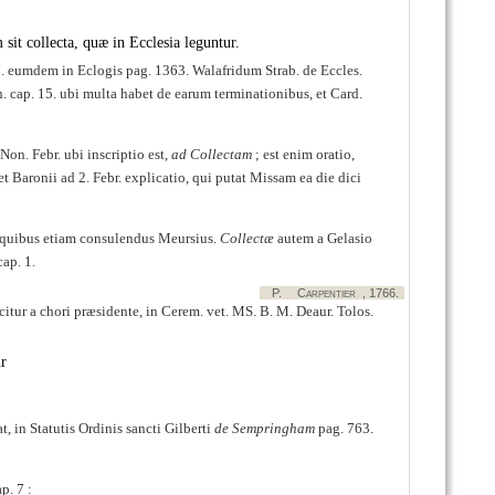
 sit collecta, quæ in Ecclesia leguntur.
 7. eumdem in Eclogis pag. 1363. Walafridum Strab. de Eccles.
on. cap. 15. ubi multa habet de earum terminationibus, et Card.
Non. Febr. ubi inscriptio est,
ad Collectam
; est enim oratio,
t Baronii ad 2. Febr. explicatio, qui putat Missam ea die dici
e quibus etiam consulendus Meursius.
Collectæ
autem a Gelasio
ap. 1.
P.
Carpentier
, 1766.
itur a chori præsidente, in Cerem. vet. MS. B. M. Deaur. Tolos.
ur
t, in Statutis Ordinis sancti Gilberti
de Sempringham
pag. 763.
p. 7 :