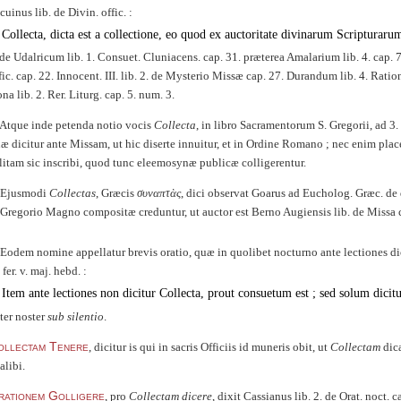
cuinus lib. de Divin. offic. :
Collecta, dicta est a collectione, eo quod ex auctoritate divinarum Scripturarum
de Udalricum lib. 1. Consuet. Cluniacens. cap. 31. præterea Amalarium lib. 4. cap.
fic. cap. 22. Innocent. III. lib. 2. de Mysterio Missæ cap. 27. Durandum lib. 4. Rati
na lib. 2. Rer. Liturg. cap. 5. num. 3.
Atque inde petenda notio vocis
Collecta
, in libro Sacramentorum S. Gregorii, ad 3. 
æ dicitur ante Missam, ut hic diserte innuitur, et in Ordine Romano ; nec enim place
litam sic inscribi, quod tunc eleemosynæ publicæ colligerentur.
Ejusmodi
Collectas
, Græcis
συναπτὰς
, dici observat Goarus ad Eucholog. Græc. d
 Gregorio
Magno compositæ creduntur, ut auctor est Berno Augiensis lib. de Missa c
Eodem nomine appellatur brevis oratio, quæ in quolibet nocturno ante lectiones dic
 fer. v. maj. hebd. :
Item ante lectiones non dicitur Collecta, prout consuetum est ; sed solum dicit
ter noster
sub silentio
.
ollectam Tenere
, dicitur is qui in sacris Officiis id muneris obit, ut
Collectam
dica
 alibi.
rationem Golligere
, pro
Collectam dicere
, dixit Cassianus lib. 2. de Orat. noct. ca