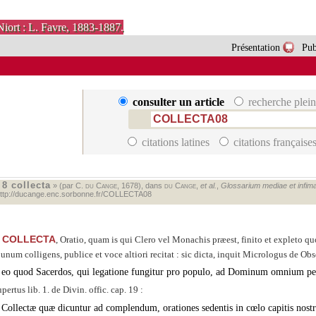
Niort : L. Favre, 1883-1887.
Présentation
Pub
consulter un article
recherche plein
citations latines
citations française
8 collecta
«
» (par C.
du Cange
, 1678), dans
du Cange
,
et al.
,
Glossarium mediae et infimae
ttp://ducange.enc.sorbonne.fr/COLLECTA08
COLLECTA
, Oratio, quam is qui Clero vel Monachis præest, finito et expleto q
 unum colligens, publice et voce altiori recitat : sic dicta, inquit Micrologus de Obse
eo quod Sacerdos, qui legatione fungitur pro populo, ad Dominum omnium petit
pertus lib. 1. de Divin. offic. cap. 19 :
Collectæ quæ dicuntur ad complendum, orationes sedentis in cœlo capitis nostri