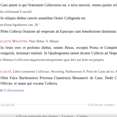
Cum autem is qui Orationem Collecturus est, e terra surrexit, omnes pariter eri
do celebrandi Concilii :
In reliquis diebus cunctis astantibus Oratio Colligenda est.
ncilium Agathense can. 30 :
Plebs Collecta Oratione ad vesperam ab Episcopo cum benedictione dimittatur.
ollecta Magistra
. Vitæ Abbat. S. Albani :
In festis vero et profestis diebus, omnes Horas, exceptis Prima et Compl
exegerint, terminari instituit. In Quadragesima tamen dicatur Collecta ad Vespe
i Watsius
Collectam magistram
interpretatur quæ diei aut festi est propria.
ollecta
, Liber continens
Collectas
. Necrolog. Parthenonis S. Petri de Casis ad
xii.
A
Obiit Falca Barthomieve Priorissa Claustreyra Monasterii de Casis. Dedit 
Officier, et unum qui vocatur Collecta.
ide
Collectaneum
.
©
École des chartes
.
 COLLECTA
© École nationale des chartes
Licence
Crédits