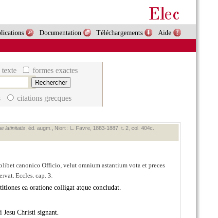
lications
Documentation
Téléchargements
Aide
 texte
formes exactes
s
citations grecques
 latinitatis
, éd. augm., Niort : L. Favre, 1883‑1887, t. 2, col. 404c.
uolibet canonico Officio, velut omnium astantium vota et preces
rvat. Eccles. cap. 3.
iones ea oratione colligat atque concludat.
 Jesu Christi signant.