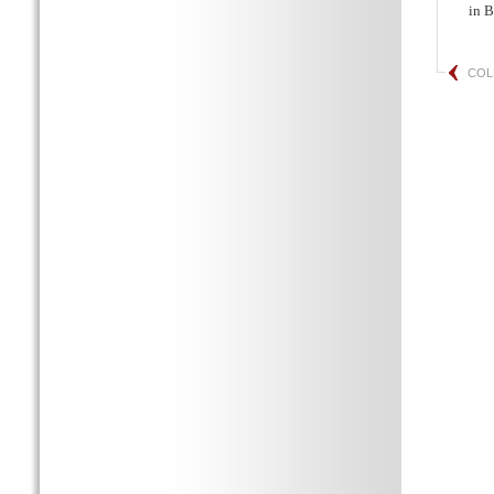
in B
COL