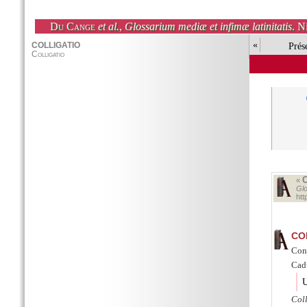
Du Cange
et al.
,
Glossarium mediæ et infimæ latinitatis
. N
«
Prés
«
Glo
ht
CO
Conc
Cad
U
Coll