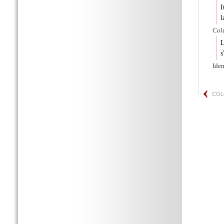
I
l
Col
L
s
Ide
CO