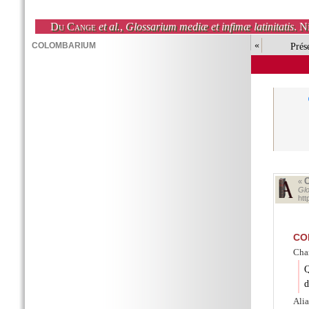
Du Cange
et al.
,
Glossarium mediæ et infimæ latinitatis
. N
«
Prés
«
Glo
ht
CO
Char
Q
d
Alia