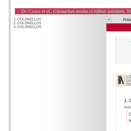
Du Cange
et al.
,
Glossarium mediæ et infimæ latinitatis
. N
«
Prés
«
Glo
ht
1.
C
tom.
O
t