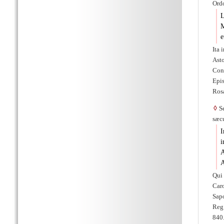
Ordo
M
e
Ita 
Asto
Conc
Epis
Rosa
◊
Se
sæcu
I
i
A
A
Qui
Car
Sapo
Reg.
840