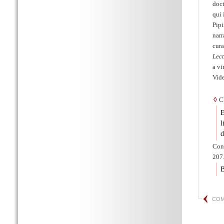
doct
qui 
Pipi
narr
cura
Lec
a vi
Vide
◊
Ch
E
l
d
Cons
207.
B
COM