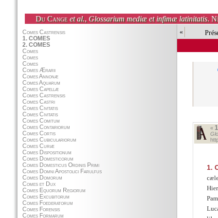
Du Cange
et al.
,
Glossarium mediæ et infimæ latinitatis
. N
«
Prés
«
Glo
ht
1.
cæl
Hie
Pame
Luc