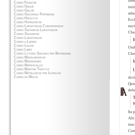
libr
init
ads
Eccl
auct
Char
I
Und
Chro
I
L
dici
Qui
debe
T
N
Ita 
Ali
insc
Com