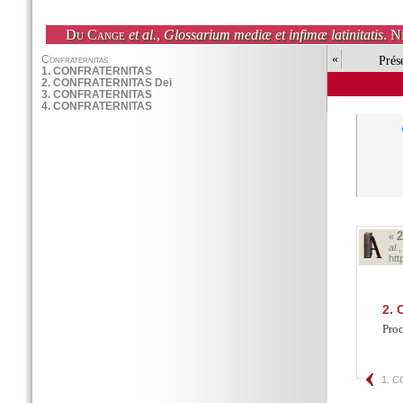
Du Cange
et al.
,
Glossarium mediæ et infimæ latinitatis
. N
«
Prés
«
al.
ht
2.
C
Proc
1. 