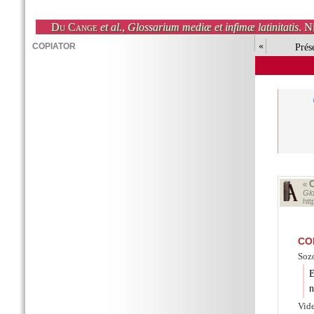
Du Cange
et al.
,
Glossarium mediæ et infimæ latinitatis
. N
«
Prés
«
Glo
ht
CO
Sozo
E
n
Vid