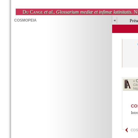
Du Cange
et al.
,
Glossarium mediæ et infimæ latinitatis
. N
«
Prés
«
Glo
ht
CO
Intr
CO