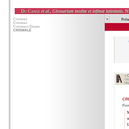
Du Cange
et al.
,
Glossarium mediæ et infimæ latinitatis
. N
«
Prés
«
Glo
ht
CR
Pont
M
s
f