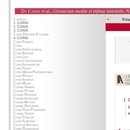
Du Cange
et al.
,
Glossarium mediæ et infimæ latinitatis
. N
«
Prés
«
Glo
ht
1.
C
I
s