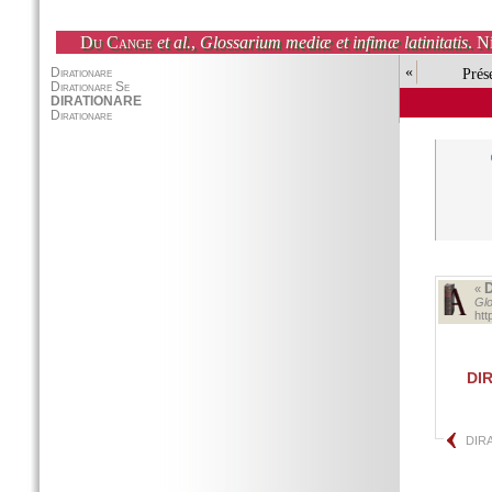
Du Cange
et al.
,
Glossarium mediæ et infimæ latinitatis
. N
«
Prés
«
Glo
ht
DI
DIR