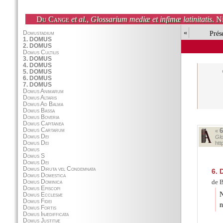
Du Cange
et al.
,
Glossarium mediæ et infimæ latinitatis
. N
«
Prés
«
Glo
ht
6.
de B
N
n