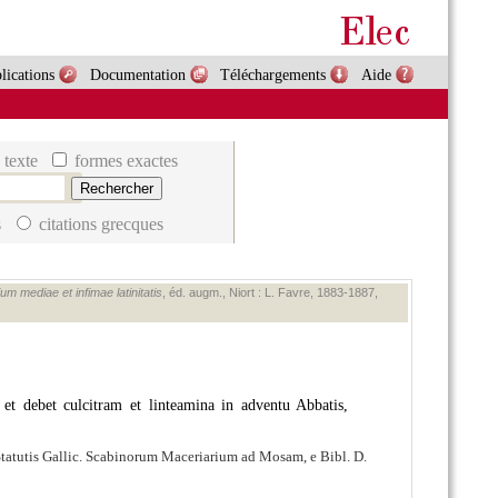
lications
Documentation
Téléchargements
Aide
 texte
formes exactes
s
citations grecques
um mediae et infimae latinitatis
, éd. augm., Niort : L. Favre, 1883‑1887,
et debet culcitram et linteamina in adventu Abbatis,
Statutis Gallic. Scabinorum Maceriarium ad Mosam, e Bibl. D.