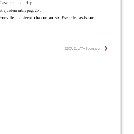
 l'avoine....
xii.
d. p.
 ejusdem urbis pag. 25 :
ronville... doivent chascun an six Escuelles assis sur
ESCUELLATA Sponsarum