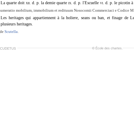
La quarte doit
xii.
d. p. la demie quarte
ix.
d. p. l'Escuelle
vi.
d. p. le picotin à
umeratio mobilium, immobilium et redituum Nosocomii Commerciaci e Codice MS.
Les heritages qui appartiennent à la holiere, seans ou ban, et finage de Le
plusieurs heritages.
ide
Scutella
.
©
École des chartes
.
SCUDETUS