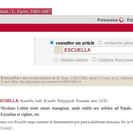
Niort : L. Favre, 1883-1887.
Présentation
Pub
consulter un article
recherche plein
citations latines
citations française
Escuella
«
» (par les Bénédictins de St. Maur, 1733–1736), dans
du Cange
,
et al.
,
Glossari
. 3, col. 306a.
http://ducange.enc.sorbonne.fr/ESCUELLA
SCUELLA
, Scutella, Gall.
Ecuelle
. Polyptych. Fiscamn. ann. 1235 :
Nicolaus Lohier tenet unum masagium, unde reddit sex solidos ad Natale, 
Escuellas et ciphos, etc.
stra vox
Ecuelle
sæpe sumitur in Instrumentis pro parva aridorum mensura. Sic in 
 Cangé
: