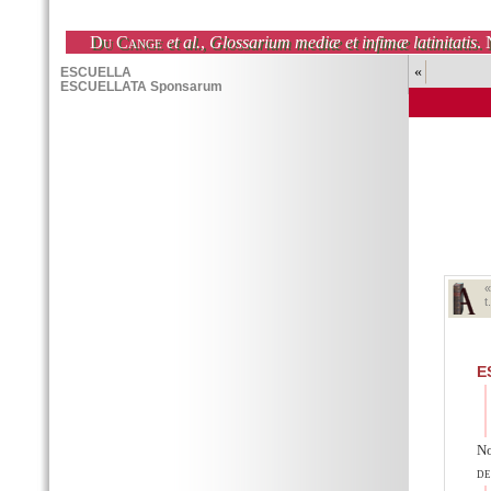
Du Cange
et al.
,
Glossarium mediæ et infimæ latinitatis
. 
«
t
E
No
de