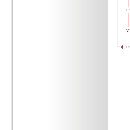
En
V
E