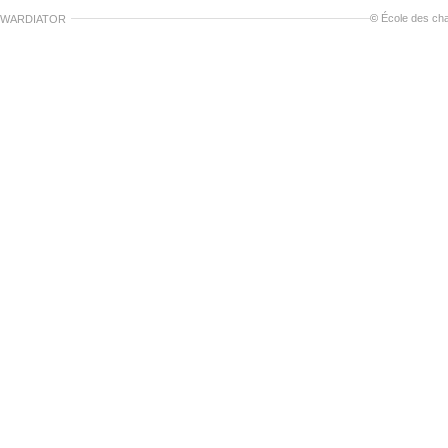
©
École des ch
SWARDIATOR