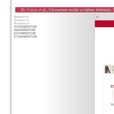
Du Cange
et al.
,
Glossarium mediæ et infimæ latinitatis
. 
«
h
E
Vi