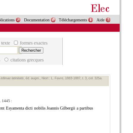
lications
Documentation
Téléchargements
Aide
 texte
formes exactes
s
citations grecques
nfimae latinitatis
, éd. augm., Niort : L. Favre, 1883‑1887, t. 3, col. 325a.
. 1445 :
nt Esyamenta dicti nobilis Joannis Gilbergii a partibus