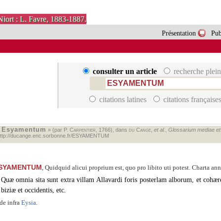
Niort : L. Favre, 1883-1887.
Présentation
Pub
consulter un article
recherche plein
citations latines
citations française
Esyamentum
«
» (par P.
Carpentier
, 1766), dans
du Cange
,
et al.
,
Glossarium mediae et i
ttp://ducange.enc.sorbonne.fr/ESYAMENTUM
SYAMENTUM
, Quidquid alicui proprium est, quo pro libito uti potest. Charta ann
Quæ omnia sita sunt extra villam Allavardi foris posterlam alborum, et cohære
biziæ et occidentis, etc.
de infra
Eysia
.