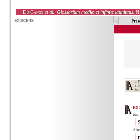
Du Cange
et al.
,
Glossarium mediæ et infimæ latinitatis
. N
«
Prés
«
Glo
ht
EX
tom.
S
Alte
D