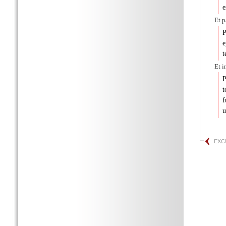
e
Et p
P
e
t
Et i
P
t
f
u
EXC