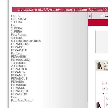
Du Cange
et al.
,
Glossarium mediæ et infimæ latinitatis
. N
«
Prés
«
Glo
ht
3.
F
Sal
ann
S
p