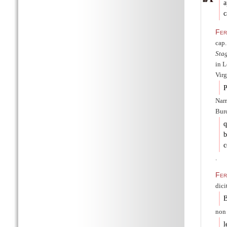
c
Fer
cap.
Sta
in L
Virg
P
Narr
Bur
q
b
c
.
Fe
dici
B
non
l