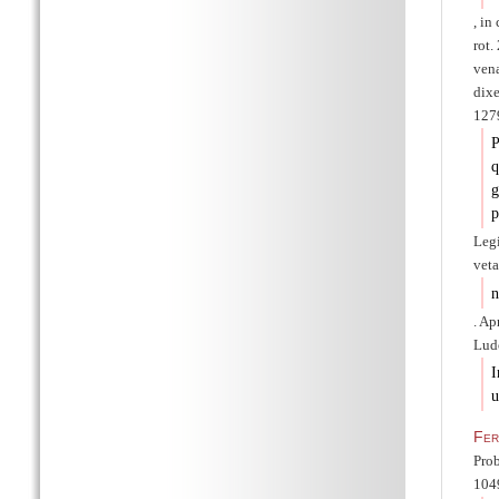
, in
rot.
vena
dixe
127
P
q
g
p
Legi
vet
n
. A
Ludo
I
u
Fer
Prob
1049