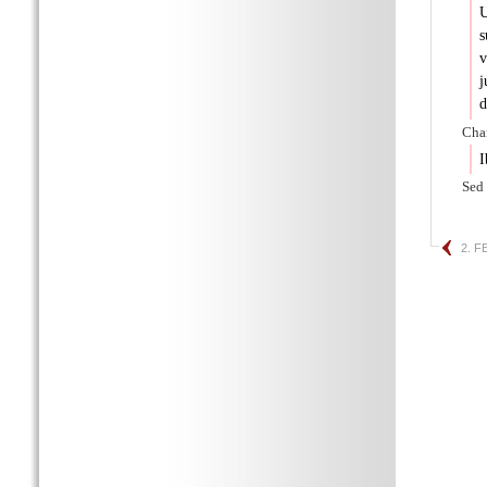
U
s
v
j
d
Char
I
Sed 
2. F