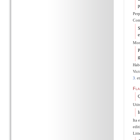
p
Per
Com
S
e
Mona
P
g
Habe
Vict
3.
e
Fla
Q
Utit
I
Ita 
edit
Litt