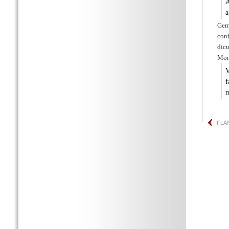
A
a
Ger
conf
dic
Mon
V
f
m
FLA