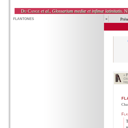
Du Cange
et al.
,
Glossarium mediæ et infimæ latinitatis
. N
«
Prés
«
Glo
ht
FL
Char
Fla
T
u