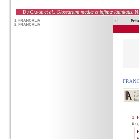
Du Cange
et al.
,
Glossarium mediæ et infimæ latinitatis
. N
«
Prés
FRANC
«
Glo
ht
1.
F
Reg
F
e