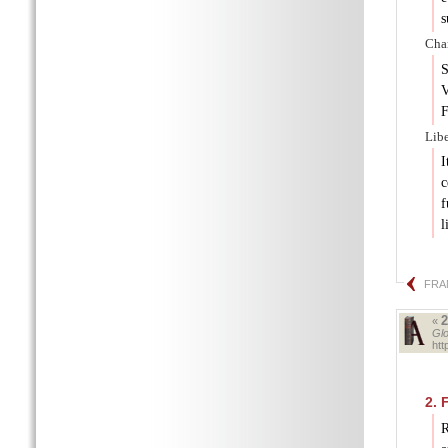
s
Char
S
V
F
Libe
I
c
f
l
FRA
«
Glo
ht
2.
F
R