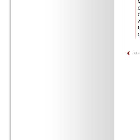
M
C
C
A
U
G
GAZ