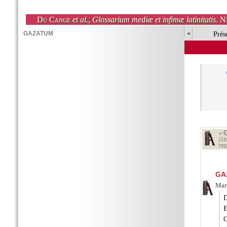
Du Cange
et al.
,
Glossarium mediæ et infimæ latinitatis
. N
«
Prés
«
Glo
ht
GA
Mart
D
E
O