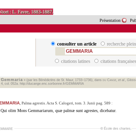
Niort : L. Favre, 1883-1887.
Présentation
Pub
consulter un article
recherche plein
citations latines
citations française
Gemmaria
«
» (par les Bénédictins de St. Maur, 1733–1736), dans
du Cange
,
et al.
,
Glossa
. 4, col. 052a.
http://ducange.enc.sorbonne.fr/GEMMARIA
EMMARIA
, Palma agrestis. Acta S. Calogeri, tom. 3. Junii pag. 589 :
Qui olim Mons Gemmariarum, quæ palmæ sunt agrestes, dicebatur.
©
École des chartes
.
EMMARE