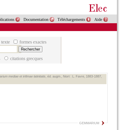
lications
Documentation
Téléchargements
Aide
 texte
formes exactes
s
citations grecques
rium mediae et infimae latinitatis
, éd. augm., Niort : L. Favre, 1883‑1887,
GEMMARIUM