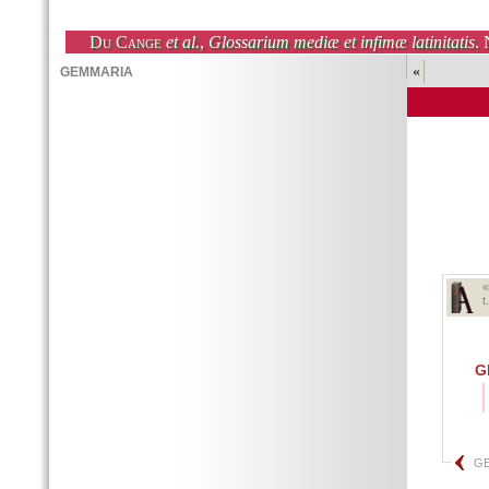
Du Cange
et al.
,
Glossarium mediæ et infimæ latinitatis
. 
«
t
G
G