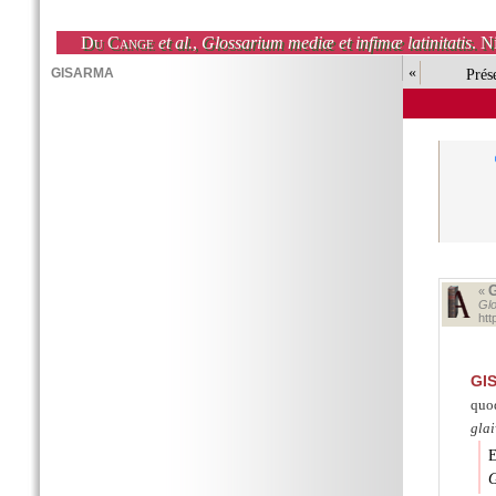
Du Cange
et al.
,
Glossarium mediæ et infimæ latinitatis
. N
«
Prés
«
Glo
ht
GI
quod
glai
E
G