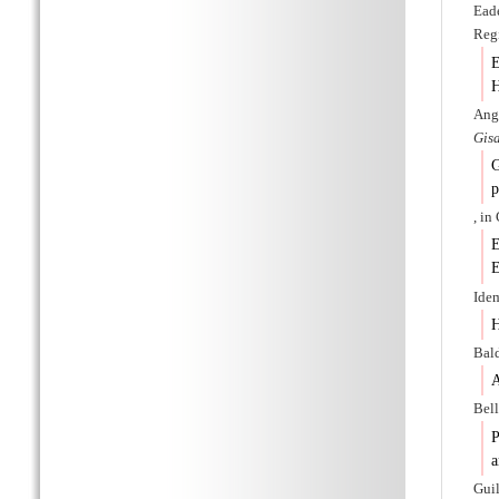
Eade
Regi
E
H
Angl
Gis
G
p
, in
E
E
Ide
H
Bal
A
Bel
P
a
Gui