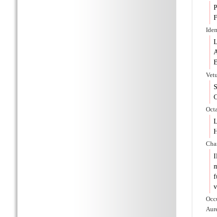
P
F
Ide
L
A
E
Vet
S
C
Oct
L
H
Char
I
m
f
v
Occu
Aur