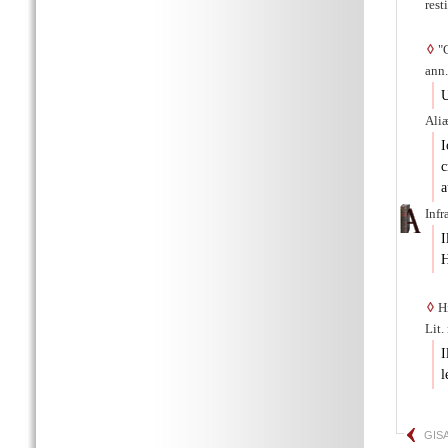
res
◊
ann.
U
Aliæ
I
c
a
Infr
I
H
◊
Hi
Lit.
I
l
GIS