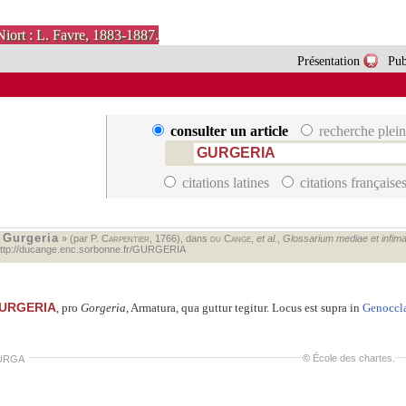
Niort : L. Favre, 1883-1887.
Présentation
Pub
consulter un article
recherche plein
citations latines
citations française
Gurgeria
«
» (par P.
Carpentier
, 1766), dans
du Cange
,
et al.
,
Glossarium mediae et infimae 
ttp://ducange.enc.sorbonne.fr/GURGERIA
URGERIA
, pro
Gorgeria
, Armatura, qua guttur tegitur. Locus est supra in
Genoccla
©
École des chartes
.
URGA