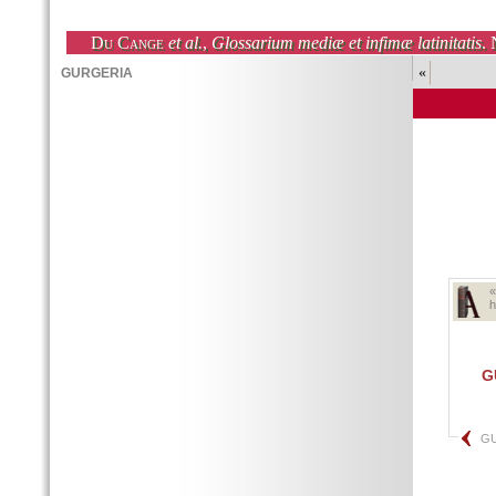
Du Cange
et al.
,
Glossarium mediæ et infimæ latinitatis
. 
«
h
G
G