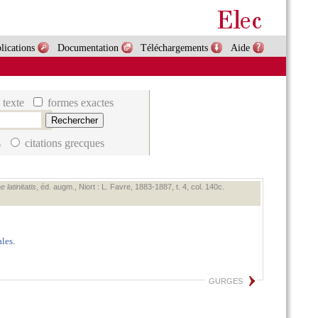
lications
Documentation
Téléchargements
Aide
 texte
formes exactes
s
citations grecques
latinitatis
, éd. augm., Niort : L. Favre, 1883‑1887, t. 4, col. 140c.
les
.
GURGES