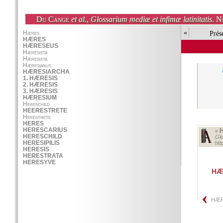
Du Cange
et al.
,
Glossarium mediæ et infimæ latinitatis
. N
«
Prés
«
Glo
ht
HÆ
HÆR