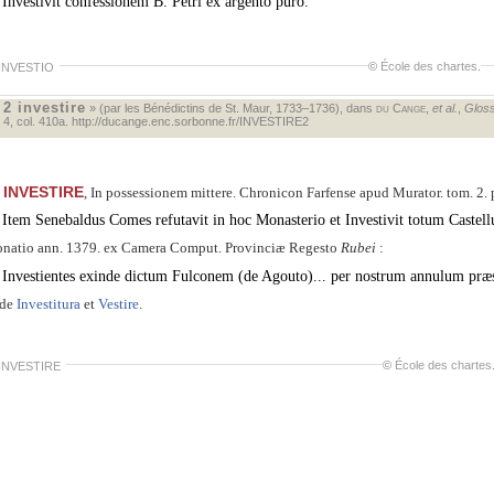
Investivit confessionem B. Petri ex argento puro.
©
École des chartes
.
 INVESTIO
2 investire
«
» (par les Bénédictins de St. Maur, 1733–1736), dans
du Cange
,
et al.
,
Gloss
. 4, col. 410a.
http://ducange.enc.sorbonne.fr/INVESTIRE2
INVESTIRE
, In possessionem mittere. Chronicon Farfense apud Murator. tom. 2. pa
Item Senebaldus Comes refutavit in hoc Monasterio et Investivit totum Castel
natio ann. 1379. ex Camera Comput. Provinciæ Regesto
Rubei
:
Investientes exinde dictum Fulconem (de Agouto)... per nostrum annulum præsen
ide
Investitura
et
Vestire
.
©
École des chartes
 INVESTIRE