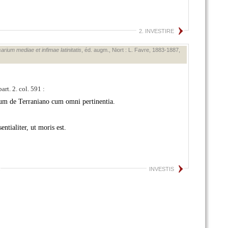
2. INVESTIRE
arium mediae et infimae latinitatis
, éd. augm., Niort : L. Favre, 1883‑1887,
rt. 2. col. 591 :
lum de Terraniano cum omni pertinentia.
tialiter, ut moris est.
.
INVESTIS