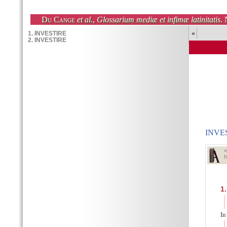
Du Cange
et al.
,
Glossarium mediæ et infimæ latinitatis
. 
«
INVE
h
1.
In