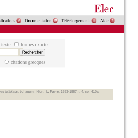
lications
Documentation
Téléchargements
Aide
 texte
formes exactes
s
citations grecques
e latinitatis
, éd. augm., Niort : L. Favre, 1883‑1887, t. 4, col. 410a.