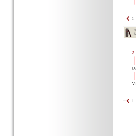
2.
t
2.
Do
V
1.