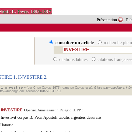
Niort : L. Favre, 1883-1887.
Présentation
Pub
consulter un article
recherche plein
citations latines
citations française
STIRE 1
,
INVESTIRE 2
.
1 investire
«
» (par C.
du Cange
, 1678), dans
du Cange
,
et al.
,
Glossarium mediae et infima
ttp://ducange.enc.sorbonne.fr/INVESTIRE1
INVESTIRE
, Operire. Anastasius in Pelagio II. PP. :
Investivit corpus B. Petri Apostoli tabulis argenteis deauratis.
 Honorio :