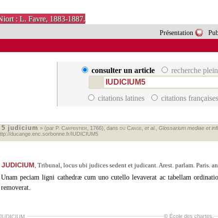
Niort : L. Favre, 1883-1887.
Présentation
Pub
consulter un article
recherche plein
citations latines
citations française
5 judicium
«
» (par P.
Carpentier
, 1766), dans
du Cange
,
et al.
,
Glossarium mediae et infim
ttp://ducange.enc.sorbonne.fr/IUDICIUM5
JUDICIUM
, Tribunal, locus ubi judices sedent et judicant. Arest. parlam. Paris. ann
Unam peciam ligni cathedræ cum uno cutello levaverat ac tabellam ordination
removerat.
©
École des chartes
.
 JUDICIUM