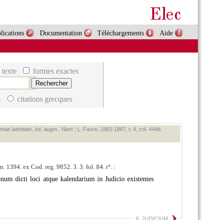
lications
Documentation
Téléchargements
Aide
 texte
formes exactes
s
citations grecques
ae latinitatis
, éd. augm., Niort : L. Favre, 1883‑1887, t. 4, col. 444b.
. 1394. ex Cod. reg. 9852. 3. 3. fol. 84. r°. :
um dicti loci atque kalendarium in Judicio existentes
6. JUDICIUM