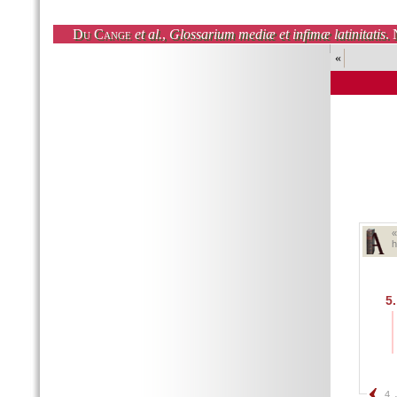
Du Cange
et al.
,
Glossarium mediæ et infimæ latinitatis
. 
«
h
5.
4.