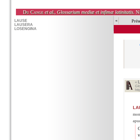
Du Cange
et al.
,
Glossarium mediæ et infimæ latinitatis
. N
«
Prés
«
Glo
ht
LA
mon
apud
C
v