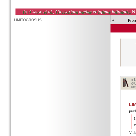
Du Cange
et al.
,
Glossarium mediæ et infimæ latinitatis
. N
«
Prés
«
Glo
ht
LI
præl
Q
c
Vid