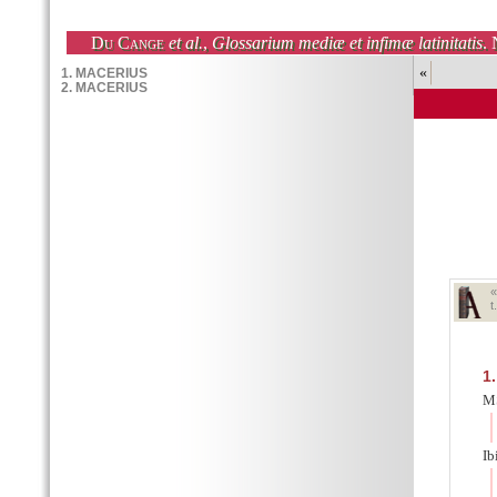
Du Cange
et al.
,
Glossarium mediæ et infimæ latinitatis
. 
«
t
1.
MS
Ib