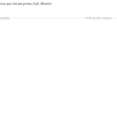
ctor, qui clavam portat, Gall.
Massier
.
©
École des chartes
.
ACERIO