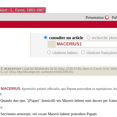
Niort : L. Favre, 1883-1887.
Présentation
Pub
consulter un article
recherche plein
citations latines
citations française
1 macerius
«
» (par les Bénédictins de St. Maur, 1733–1736), dans
du Cange
,
et al.
,
Gloss
. 5, col. 161a.
http://ducange.enc.sorbonne.fr/MACERIUS1
MACERIUS
, Apostolici palatii officialis, qui Papam associabat in equitatione, h
 :
Quando duo ejus
(Papæ)
domicelli seu Macerii debent eum ducere per fræn
id. :
Servientes armorum, vel vocati Macerii habent præcedere Papam.