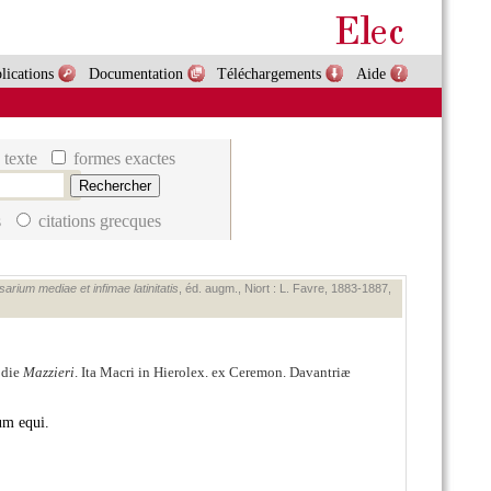
lications
Documentation
Téléchargements
Aide
 texte
formes exactes
s
citations grecques
arium mediae et infimae latinitatis
, éd. augm., Niort : L. Favre, 1883‑1887,
odie
Mazzieri
. Ita Macri in Hierolex. ex Ceremon. Davantriæ
um equi.