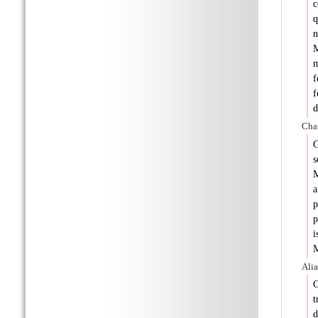
c
q
n
M
m
f
d
Char
G
s
M
a
p
p
i
M
Alia
C
t
d