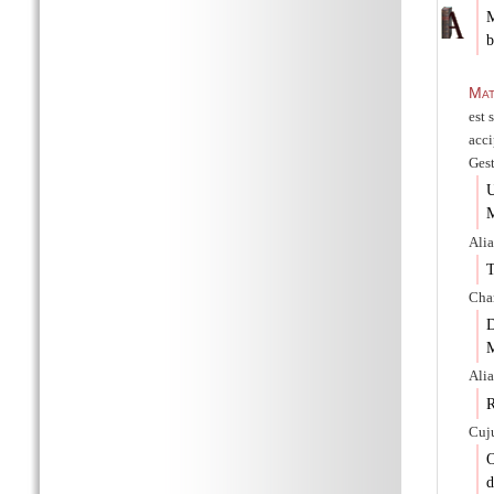
M
b
Mat
est 
acci
Gest
U
M
Alia
T
Char
D
M
Alia
R
Cuju
O
d