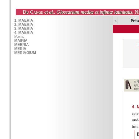
Du Cange
et al.
,
Glossarium mediæ et infimæ latinitatis
. N
«
Prés
«
Glo
ht
4.
M
cere
und
inte
E