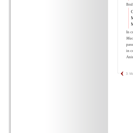
Ibid
O
M
M
In c
Mac
pas
in c
Ani
3. 