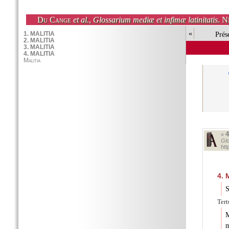
Du Cange
et al.
,
Glossarium mediæ et infimæ latinitatis
. N
«
Prés
«
Glo
htt
4.
M
S
Tert
M
m