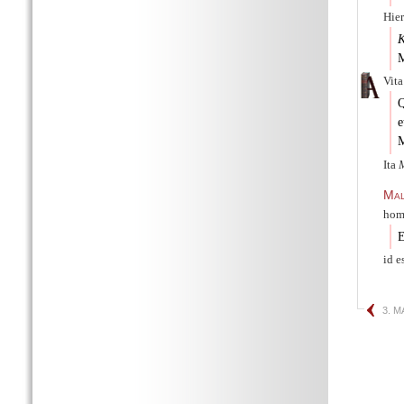
Hie
Κ
M
Vita
Q
e
M
Ita
Mal
hom
E
id e
3. M