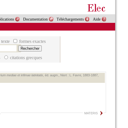
lications
Documentation
Téléchargements
Aide
 texte
formes exactes
s
citations grecques
ium mediae et infimae latinitatis
, éd. augm., Niort : L. Favre, 1883‑1887,
.
MATERIS