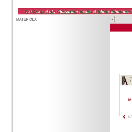
Du Cange
et al.
,
Glossarium mediæ et infimæ latinitatis
. 
«
t
M
MA