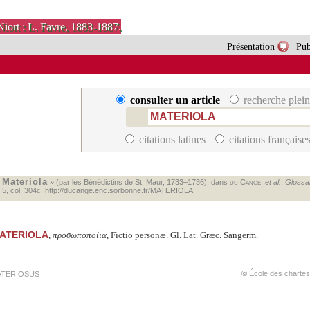
Niort : L. Favre, 1883-1887.
Présentation
Pub
consulter un article
recherche plein
citations latines
citations française
Materiola
«
» (par les Bénédictins de St. Maur, 1733–1736), dans
du Cange
,
et al.
,
Glossar
. 5, col. 304c.
http://ducange.enc.sorbonne.fr/MATERIOLA
ATERIOLA
,
προσωποποίια
, Fictio personæ. Gl. Lat. Græc. Sangerm.
©
École des chartes
TERIOSUS