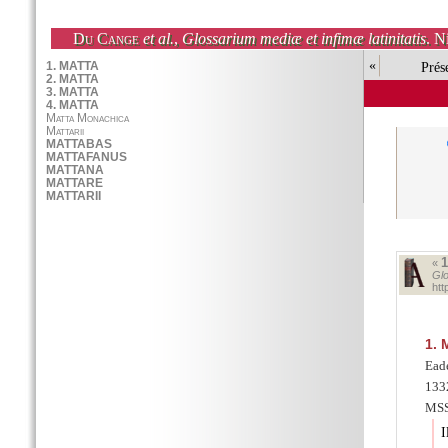
Du Cange
et al.
,
Glossarium mediæ et infimæ latinitatis
. N
«
Prés
«
Glo
ht
1.
M
Ead
1332
MSS