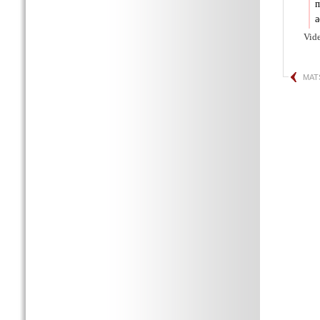
m
a
Vid
MAT