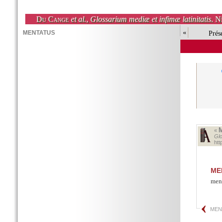
Du Cange
et al.
,
Glossarium mediæ et infimæ latinitatis
. N
«
Prés
«
Glo
ht
ME
ment
MEN