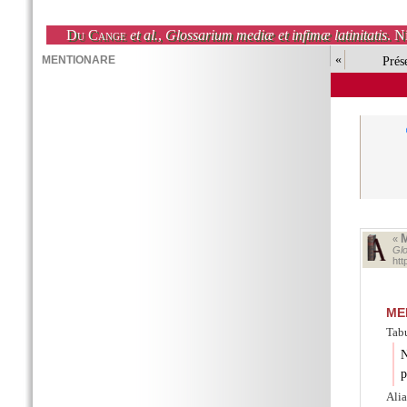
Du Cange
et al.
,
Glossarium mediæ et infimæ latinitatis
. N
«
Prés
«
Glo
ht
ME
Tabu
N
p
Ali