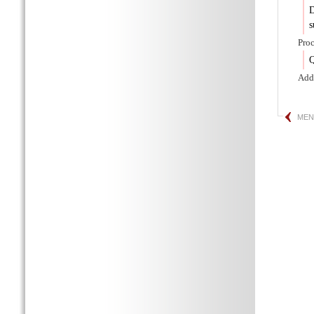
s
Proc
Q
Add
MEN