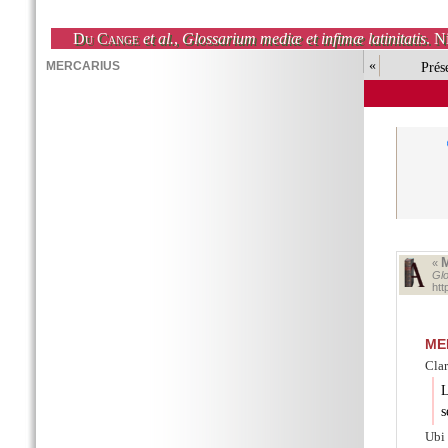
Du Cange
et al.
,
Glossarium mediæ et infimæ latinitatis
. N
«
Prés
«
Glo
ht
ME
Clar
L
s
Ubi