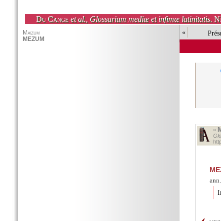
Du Cange
et al.
,
Glossarium mediæ et infimæ latinitatis
. N
«
Prés
«
Glo
ht
ME
ann.
I